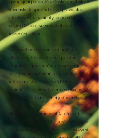
o propojení pacientů z České republiky a
Slovenska (například skrze pravidelné
videohovory s pacienty, online diskuze na
našem Discord serveru a občasná
prezenční setkání).
Také bychom si například přáli dát
vytvořením těchto stránek prostor
jednotlivým pacientům pro sdílení jejich
individuálních příběhů a cest k diagnóze,
protože existuje více typů EDS a i dva
pacienti se stejným typem mohou být
trochu jiní - a to i v rámci jedné rodiny.
Mimo to se snažíme psát (a překládat
informace) o tématech, která jakýmkoliv
způsobem souvisí s Ehlers-Danlosovými
syndromy, syndromem hypermobility,