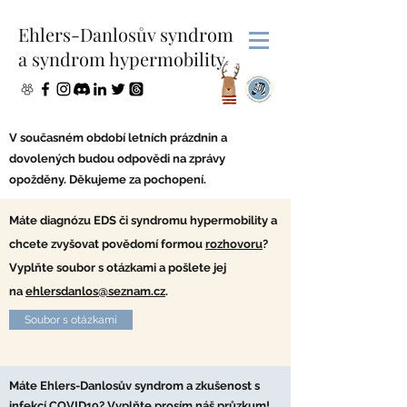
Ehlers-Danlosův syndrom
a syndrom hypermobility
V současném období letních prázdnin a
dovolených budou odpovědi na zprávy
opožděny. Děkujeme za pochopení.
Máte diagnózu EDS či syndromu hypermobility a
chcete zvyšovat povědomí formou
rozhovoru
?
Vyplňte soubor s otázkami a pošlete jej
na
ehlersdanlos@seznam.cz
.
Soubor s otázkami
Máte Ehlers-Danlosův syndrom a zkušenost s
infekcí COVID19? Vyplňte prosím náš průzkum!