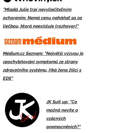
"Mladá Julie trpí nevyliečiteľným
ochorením: Nemá cenu naháňať sa za
liečbou, ktorá neexistuje (rozhovor)"
Médium.cz Seznam: "Největší výzvou je
zpochybňování symptomů ze strany
zdravotního systému, říká žena žijící s
EDS"
JK Suit up: "Co
možná nevíte o
vzácných
onemocněních?"