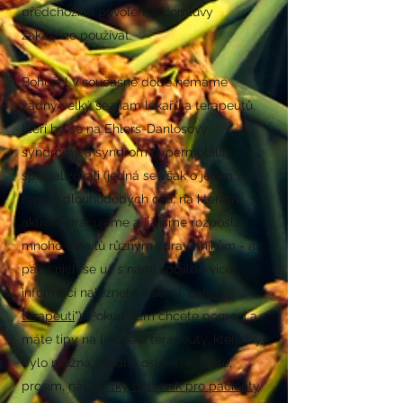
předchozího povolení a domluvy
zakázáno používat.
Bohužel v současné době nemáme
žádný velký seznam lékařů a terapeutů,
kteří by se na Ehlers-Danlosovy
syndromy a syndrom hypermobility
specializovali (jedná se však o jeden z
našich dlouhodobých cílů, na kterém
aktivně pracujeme a již jsme rozposlali
mnoho emailů různým zdravotníkům - a
pár z nich se už s námi spojilo - více
informací naleznete v sekci "
Lékaři a
terapeuti
"). Pokud nám chcete pomoci a
máte tipy na lékaře a terapeuty, které by
bylo možná vhodné oslovit, vyplňte,
prosím, náš
krátký dotazník pro pacienty
.