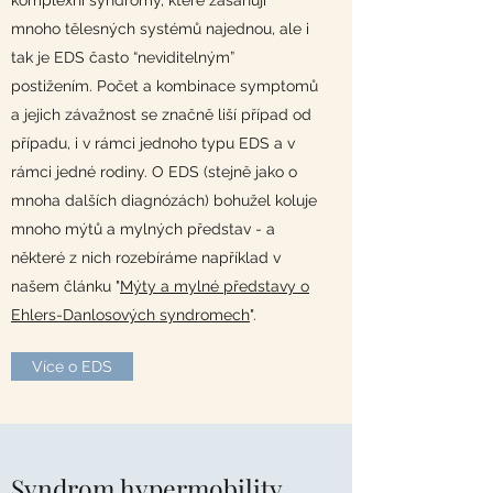
komplexní syndromy, které zasahují
mnoho tělesných systémů najednou, ale i
tak je EDS často “neviditelným”
postižením. Počet a kombinace symptomů
a jejich závažnost se značně liší případ od
případu, i v rámci jednoho typu EDS a v
rámci jedné rodiny. O EDS (stejně jako o
mnoha dalších diagnózách) bohužel koluje
mnoho mýtů a mylných představ - a
některé z nich rozebíráme například v
našem článku "
Mýty a mylné představy o
Ehlers-Danlosových syndromech
".
Více o EDS
Syndrom hypermobility