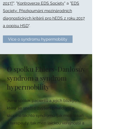
2017?
", "
Kontroverze EDS Society
" a "
EDS
Society: Přezkoumání mezinárodních
diagnostických kritérií pro hEDS z roku 2017
a popisu HSD
".
Více o syndromu hypermobility
O spolku Ehlers-Danlosův
syndrom a syndrom
hypermobility
Jsme spolek pacientů a jejich blízkých,
který se snaží o zvýšení povědomí o
skupině těchto syndromů (jak mezi lékaři
a terapeuty, tak mezi laickou veřejností) a