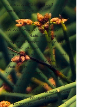
kde se zabývají diagnostikou Ehlers-
Danlosových syndromů.
Dáváme si na našich stránkách záležet,
aby obsahovaly co nejvíce různých
informací a překladů, tudíž se tu
nezapomeňte nejprve porozhlédnout, než
nás kontaktujete.
Rozhodně také
nezapomeňte sledovat nejen tyto naše
webové stránky, ale i naše sociální sítě
(především
Instagram
a
Facebook
), kde
najdete exkluzivní obsah navíc (a také
vám tak snadno neutečou různé aktuality
a pozvánky např. na setkání). Všechny
kresby a fotky jsou tvorbou členů našeho
spolku či případně z galerie Wixu (pokud
není uvedeno jinak) - naší tvorbu je bez