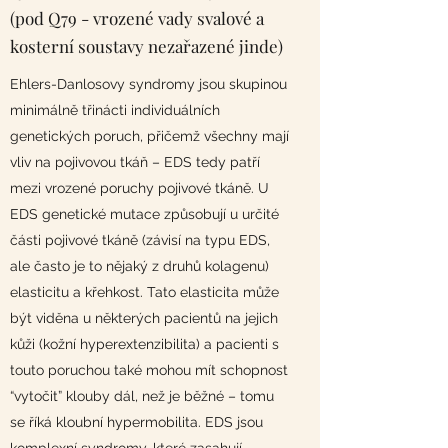
(pod Q79 - vrozené vady svalové a
kosterní soustavy nezařazené jinde)
Ehlers-Danlosovy syndromy jsou skupinou
minimálně třinácti individuálních
genetických poruch, přičemž všechny mají
vliv na pojivovou tkáň – EDS tedy patří
mezi vrozené poruchy pojivové tkáně. U
EDS genetické mutace způsobují u určité
části pojivové tkáně (závisí na typu EDS,
ale často je to nějaký z druhů kolagenu)
elasticitu a křehkost. Tato elasticita může
být viděna u některých pacientů na jejich
kůži (kožní hyperextenzibilita) a pacienti s
touto poruchou také mohou mít schopnost
“vytočit” klouby dál, než je běžné – tomu
se říká kloubní hypermobilita. EDS jsou