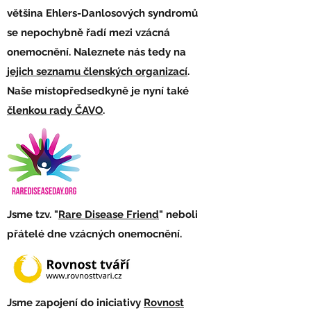
většina Ehlers-Danlosových syndromů
se nepochybně řadí mezi vzácná
onemocnění. Naleznete nás tedy na
jejich seznamu členských organizací
.
Naše místopředsedkyně je nyní také
členkou rady ČAVO
.
Jsme tzv. "
Rare Disease Friend
" neboli
přátelé dne vzácných onemocnění.
Jsme zapojení do iniciativy
Rovnost