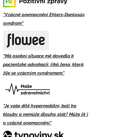
"Vzácné onemocnění Ehlers-Danlosův
syndrom"
"Má osobní situace mě dovedla k
pacientské advokacii, říká žena, která
žije se vzácným syndromem."
"Je vaše dítě hypermobilní, bolí ho
klouby a nemůže dlouho stát? Může jít i
o vzácné onemocnění."