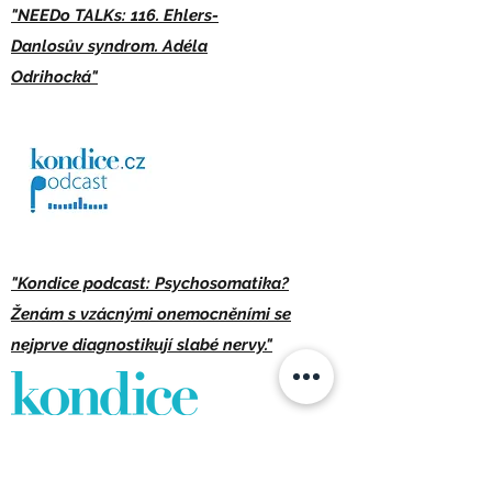
"NEEDo TALKs: 116. Ehlers-
Danlosův syndrom. Adéla
Odrihocká"
"Kondice podcast: Psychosomatika?
Ženám s vzácnými onemocněními se
nejprve diagnostikují slabé nervy."
Článek: "Podcast o životě s vzácnou
nemocí: Společnost chce postižení vidět."