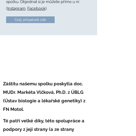
spolku. Objednat si je můžete přímo u ní
(
Instagram
,
Facebook
).
Celý příspěvek zde
Ústav biologie a
lékařské genetiky
Záštitu našemu spolku poskytla doc.
MUDr. Markéta Vlčková, Ph.D. z ÚBLG
(Ústav biologie a lékařské genetiky) z
FN Motol.
Té patří velké díky, této spolupráce a
podpory z její strany (a ze strany