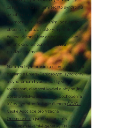
častými komorbiditami těchto syndromů
a/nebo chronickými
onemocněními/zdravotními postiženími
obecně - protože některým problémům
čelíme všichni - bez ohledu na to, jaké
chronické onemocnění/zdravotní
postižení máme.
Naším velkým přáním a cílem je, aby byli
pacienti s Ehlers-Danlosovými syndromy
a syndromem hypermobility včas
rozpoznáni, diagnostikováni a aby se jim
dostalo adekvátní podpory, pochopení a
léčby symptomů. Jsme členem
ČAVO -
České Asociace pro Vzácná
Onemocnění
a jsme ve spojení s
oddělením lékařské genetiky FN Motol
,