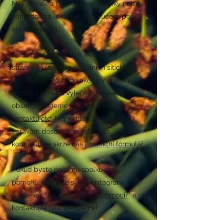
Náš spolek a tyto webové stránky nejsou
náhradou za lékařské doporučení, péči
ani diagnostiku.
Nenašli jste na našich webových
stránkách (a/nebo sociálních sítích), co
jste hledali? Máte nějaké tipy ohledně
rozšíření a/nebo vylepšení našeho
obsahu? Budeme rádi, když nás
kontaktujete
. Nejrychleji se k vašim
zprávám dostaneme, když nás
kontaktujete skrze náš
kontaktní formulář
.
Pokud byste našemu spolku rádi
pomohli, přečtěte si náš Instagram
příspěvek "
Jak nám můžete pomoci?
" a
kontaktujte nás. Děkujeme!