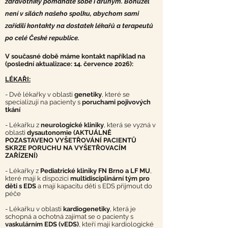
zdravotníky pomáháte sobě i druhým. Bohužel
není v silách našeho spolku, abychom sami
zařídili kontakty na dostatek lékařů a terapeutů
po celé České republice.
V současné době máme kontakt například na
(poslední aktualizace: 14. července 2026):
LÉKAŘI:
- Dvě lékařky v oblasti
genetiky
, které se
specializují na pacienty s
poruchami pojivových
tkání
- Lékařku z
neurologické kliniky
, která se vyzná v
oblasti
dysautonomie (AKTUÁLNĚ
POZASTAVENO VYŠETŘOVÁNÍ PACIENTŮ
SKRZE PORUCHU NA VYŠETŘOVACÍM
ZAŘÍZENÍ)
- Lékařky z
Pediatrické kliniky FN Brno a LF MU
,
které mají k dispozici
multidisciplinární tým pro
děti s EDS
a mají kapacitu děti s EDS přijmout do
péče
- Lékařku v oblasti
kardiogenetiky
, která je
schopná a ochotná zajímat se o pacienty s
vaskulárním EDS (vEDS)
, kteří mají kardiologické