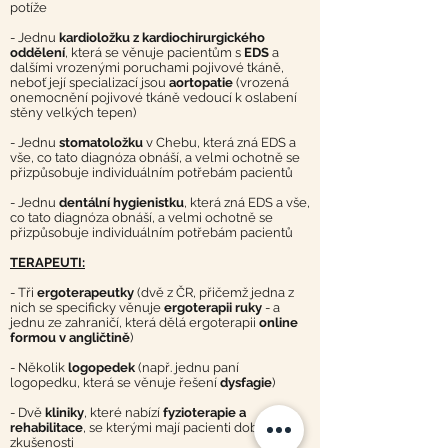
potíže
- Jednu
kardioložku z kardiochirurgického
oddělení
, která se věnuje pacientům s
EDS
a
dalšími vrozenými poruchami pojivové tkáně,
neboť její specializací jsou
aortopatie
(vrozená
onemocnění pojivové tkáně vedoucí k oslabení
stěny velkých tepen)
- Jednu
stomatoložku
v Chebu, která zná EDS a
vše, co tato diagnóza obnáší, a velmi ochotně se
přizpůsobuje individuálním potřebám pacientů
- Jednu
dentální hygienistku
, která zná EDS a vše,
co tato diagnóza obnáší, a velmi ochotně se
přizpůsobuje individuálním potřebám pacientů
TERAPEUTI:
- Tři
ergoterapeutky
(dvě z ČR, přičemž jedna z
nich se specificky věnuje
ergoterapii ruky
- a
jednu ze zahraničí, která dělá ergoterapii
online
formou v angličtině
)
- Několik
logopedek
(např. jednu paní
logopedku, která se věnuje řešení
dysfagie
)
- Dvě
kliniky
, které nabízí
fyzioterapie a
rehabilitace
, se kterými mají pacienti dobré
zkušenosti