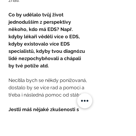
znali.
Co by udělalo tvůj život 
jednodušším z perspektivy 
někoho, kdo má EDS? Např. 
kdyby lékaři věděli více o EDS, 
kdyby existovalo více EDS 
specialistů, kdyby tvou diagnózu 
lidé nezpochybňovali a chápali 
by tvé potíže atd.
Necítila bych se někdy ponižovaná, 
dostalo by se více rad a pomoci a 
třeba i následná pomoc od státu.
Jestli máš nějaké zkušenosti s 
pomůckami pro mobilitu (jejich 
získání, jak je sama vnímáš vs. jak 
je vnímají ostatní, ambulatory 