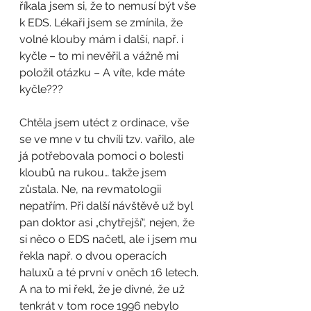
říkala jsem si, že to nemusí být vše 
k EDS. Lékaři jsem se zmínila, že 
volné klouby mám i další, např. i 
kyčle – to mi nevěřil a vážně mi 
položil otázku – A víte, kde máte 
kyčle???
Chtěla jsem utéct z ordinace, vše 
se ve mne v tu chvíli tzv. vařilo, ale 
já potřebovala pomoci o bolesti 
kloubů na rukou… takže jsem 
zůstala. Ne, na revmatologii 
nepatřím. Při další návštěvě už byl 
pan doktor asi „chytřejší“, nejen, že 
si něco o EDS načetl, ale i jsem mu 
řekla např. o dvou operacích 
haluxů a té první v oněch 16 letech. 
A na to mi řekl, že je divné, že už 
tenkrát v tom roce 1996 nebylo 