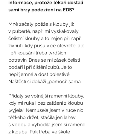
informace, protože lékaři dostali 
sami brzy podezření na EDS?
Mně začaly potíže s klouby již 
v pubertě, např. mi vyskakovaly 
čelistní klouby a to nejen při např. 
zívnutí, kdy pusu více otevřete, ale 
i při kousání třeba tvrdších 
potravin. Dnes se mi zásek čelisti 
podaří i při čištění zubů. Je to 
nepříjemné a dost bolestivé. 
Naštěstí si dokáži „pomoci“ sama.
Přidaly se volnější ramenní klouby, 
kdy mi ruka i bez zatížení z kloubu 
„vyjela“. Nemusela jsem v ruce nic 
těžkého držet, stačila jen lahev 
s vodou a vyhodila jsem si rameno 
z kloubu. Pak třeba ve škole 