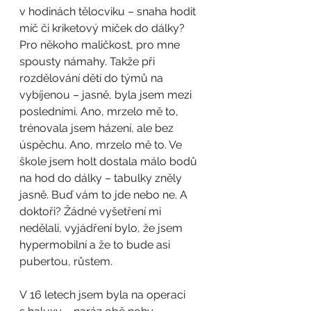
v hodinách tělocviku – snaha hodit 
míč či kriketový míček do dálky? 
Pro někoho maličkost, pro mne 
spousty námahy. Takže při 
rozdělování dětí do týmů na 
vybíjenou – jasně, byla jsem mezi 
posledními. Ano, mrzelo mě to, 
trénovala jsem házení, ale bez 
úspěchu. Ano, mrzelo mě to. Ve 
škole jsem holt dostala málo bodů 
na hod do dálky – tabulky zněly 
jasně. Buď vám to jde nebo ne. A 
doktoři? Žádné vyšetření mi 
nedělali, vyjádření bylo, že jsem 
hypermobilní a že to bude asi 
pubertou, růstem.
V 16 letech jsem byla na operaci 