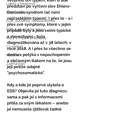
většinou tím typem, kteří si lidé 
Lékaři a terapeuti
představí po vyřčení slov Ehlers-
Danlosův syndrom (ač není 
Livestreamy
nejčastějším typem). I přes to - a i 
EDS, autismus, dysautonomie
přes své symptomy, které v jejím 
EDS & psychické zdraví
případě byly a jsou velmi typické 
a stereotypní - byla 
Mýty a mylné představy
diagnostikována až v 38 letech, v 
Co neříkat
roce 2018. A i přes to všechno se 
dodnes potýká s nepochopením 
Historie
a občasným tlakem na to, že jsou 
Zajímavosti
její potíže údajně 
"psychosomatické".
Kdy a kde jsi poprvé slyšela o 
EDS? Objevila jsi tuto diagnózu 
sama a pak jsi s informacemi 
přišla za svým lékařem – anebo 
jsi nemusela zjišťovat žádné 