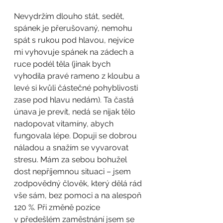
Nevydržím dlouho stát, sedět, 
spánek je přerušovaný, nemohu 
spát s rukou pod hlavou, nejvíce 
mi vyhovuje spánek na zádech a 
ruce podél těla (jinak bych 
vyhodila pravé rameno z kloubu a 
levé si kvůli částečné pohyblivosti 
zase pod hlavu nedám). Ta častá 
únava je prevít, nedá se nijak tělo 
nadopovat vitamíny, abych 
fungovala lépe. Dopuji se dobrou 
náladou a snažím se vyvarovat 
stresu. Mám za sebou bohužel 
dost nepříjemnou situaci – jsem 
zodpovědný člověk, který dělá rád 
vše sám, bez pomoci a na alespoň 
120 %. Při změně pozice 
v předešlém zaměstnání jsem se 