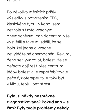
kloubní.
Po několika měsících přišly 
výsledky s potvrzením EDS, 
klasického typu. Nikoho jsem 
neznala s tímto vzácným 
onemocněním, pan docent mi vše 
vysvětlil a také mi sdělil, že se 
bohužel jedná o vzácné 
nevyléčitelné onemocnění. Řekl mi, 
čeho se vyvarovat, bolesti, že se 
defacto dají řešit přes centrum 
léčby bolesti a je zapotřebí trvalé 
péče fyzioterapeuta. A taky být 
v klidu, teplu, bez stresu.
Byla jsi někdy nesprávně 
diagnostikována? Pokud ano – s 
čím? Byly tvoje problémy někdy 