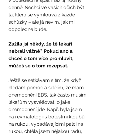
v bolestech a spát max. 4 hodiny 
denně. Nechci ve vašich očích být 
ta, která se vymlouvá z každé 
schůzky – ale já nevím, jak mi 
odpoledne bude.
Zažila jsi někdy, že tě lékaři 
nebrali vážně? Pokud ano a 
chceš o tom více promluvit, 
můžeš se o tom rozepsat.
Ještě se setkávám s tím, že když 
hledám pomoc a sdělím, že mám 
onemocnění EDS, tak často musím 
lékařům vysvětlovat, o jaké 
onemocnění jde. Např. byla jsem 
na revmatologii s bolestmi kloubů 
na rukou, vypadávajícími palci na 
rukou, chtěla jsem nějakou radu, 