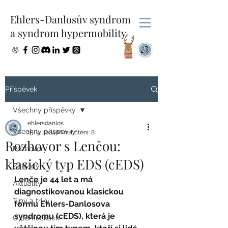
Ehlers-Danlosův syndrom
a syndrom hypermobility
Příspěvek
Všechny příspěvky
ehlersdanlos
Všechny příspěvky
15. 9. 2024
Minut čtení: 8
Rozhovor s Lenčou:
Rozhovory
klasický typ EDS (cEDS)
Základy
Lenče je 44 let a má 
Aktuality
diagnostikovanou klasickou 
Tipy a triky
formu Ehlers-Danlosova 
syndromu (cEDS), která je 
O pomůckách