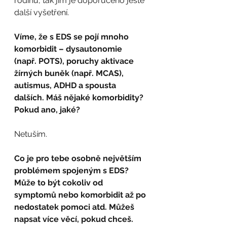
rodinu, tak jim je doporučeno ještě 
další vyšetření.
Víme, že s EDS se pojí mnoho 
komorbidit – dysautonomie 
(např. POTS), poruchy aktivace 
žírných buněk (např. MCAS), 
autismus, ADHD a spousta 
dalších. Máš nějaké komorbidity? 
Pokud ano, jaké?
Netuším.
Co je pro tebe osobně největším 
problémem spojeným s EDS? 
Může to být cokoliv od 
symptomů nebo komorbidit až po 
nedostatek pomoci atd. Můžeš 
napsat více věcí, pokud chceš.