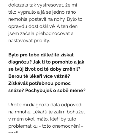
dokázala tak vystresovat, že mi 
tělo vypnulo a já se jedno ráno 
nemohla postavit na nohy. Bylo to 
opravdu dost ošklivé. A ten den 
jsem začala přehodnocovat a 
nastavovat priority.
Bylo pro tebe důležité získat 
diagnózu? Jak ti to pomohlo a jak 
se tvůj život od té doby změnil? 
Berou tě lékaři více vážně? 
Získáváš potřebnou pomoc 
snáze? Pochybuješ o sobě méně?
Určitě mi diagnóza dala odpovědi 
na mnohé. Lékařů je zatím bohužel 
v mém okolí málo, kteří by tuto 
problematiku - toto onemocnění – 