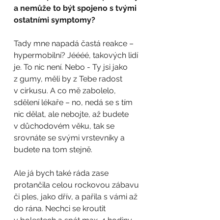
a nemůže to být spojeno s tvými 
ostatními symptomy?
Tady mne napadá častá reakce – 
hypermobilní? Jéééé, takových lidí 
je. To nic není. Nebo - Ty jsi jako 
z gumy, měli by z Tebe radost 
v cirkusu. A co mě zabolelo, 
sdělení lékaře – no, nedá se s tím 
nic dělat, ale nebojte, až budete 
v důchodovém věku, tak se 
srovnáte se svými vrstevníky a 
budete na tom stejně.
Ale já bych také ráda zase 
protančila celou rockovou zábavu 
či ples, jako dřív, a pařila s vámi až 
do rána. Nechci se kroutit 