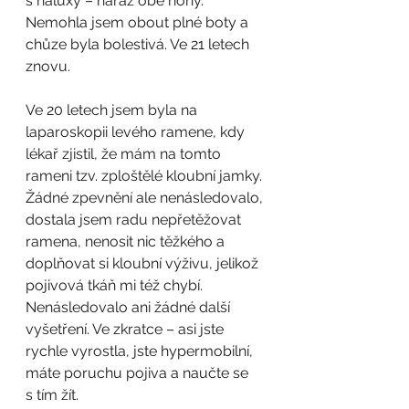
s haluxy – naráz obě nohy. 
Nemohla jsem obout plné boty a 
chůze byla bolestivá. Ve 21 letech 
znovu.  
Ve 20 letech jsem byla na 
laparoskopii levého ramene, kdy 
lékař zjistil, že mám na tomto 
rameni 
tzv.
 zploštělé kloubní jamky. 
Žádné zpevnění ale nenásledovalo, 
dostala jsem radu nepřetěžovat 
ramena, nenosit nic těžkého a 
doplňovat si kloubní výživu, jelikož 
pojivová tkáň mi též chybí. 
Nenásledovalo ani žádné další 
vyšetření. Ve zkratce – asi jste 
rychle vyrostla, jste hypermobilní, 
máte poruchu pojiva a naučte se 
s tím žít.   