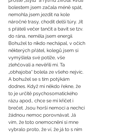
prostě „stylu“ a rytmu života. Kvůli 
bolestem jsem začala méně spát, 
nemohla jsem jezdit na kole 
náročné trasy, chodit delší túry. Jít 
s přáteli večer tančit a bavit se tzv. 
do rána, neměla jsem energii. 
Bohužel to nikdo nechápal, v očích 
některých přátel, kolegů jsem si 
vymýšlela své potíže, vše 
zlehčovali a nevěřili mi. Ta 
„obhajoba“ bolela ze všeho nejvíc. 
A bohužel se s tím potýkám 
dodnes. Když mi někdo řekne, že 
to je určitě psychosomatického 
rázu apod., chce se mi křičet i 
brečet. Jsou horší nemoci a nechci 
žádnou nemoc porovnávat. Já 
vím, že toto onemocnění si mne 
vybralo proto, že ví, že já to s ním 