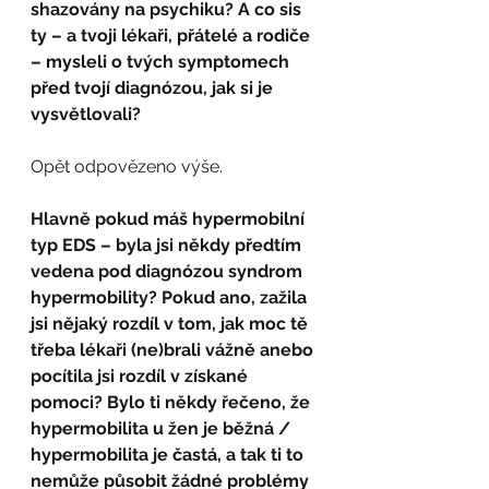
shazovány na psychiku? A co sis 
ty – a tvoji lékaři, přátelé a rodiče 
– mysleli o tvých symptomech 
před tvojí diagnózou, jak si je 
vysvětlovali?
Opět odpovězeno výše.
Hlavně pokud máš hypermobilní 
typ EDS – byla jsi někdy předtím 
vedena pod diagnózou syndrom 
hypermobility? Pokud ano, zažila 
jsi nějaký rozdíl v tom, jak moc tě 
třeba lékaři (ne)brali vážně anebo 
pocítila jsi rozdíl v získané 
pomoci? Bylo ti někdy řečeno, že 
hypermobilita u žen je běžná / 
hypermobilita je častá, a tak ti to 
nemůže působit žádné problémy 