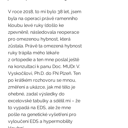
V roce 2018, to mi bylo 38 let, jsem 
byla na operaci právě ramenního 
kloubu levé ruky (došlo ke 
zpevnění), následovala reoperace 
pro omezenou hybnost, která 
zůstala. Právě ta omezená hybnost 
ruky trápila mého lékaře 
z ortopedie a ten mne poslal ještě 
na konzultaci k panu Doc. MUDr. V. 
Vyskočilovi, Ph.D. do FN Plzeň. Ten 
po krátkém rozhovoru se mnou, 
změření a ukázce, jak mé tělo je 
ohebné, zadal výsledky do 
excelovské tabulky a sdělil mi – že 
to vypadá na EDS, ale že mne 
pošle na genetické vyšetření pro 
vyloučení EDS a hypermobility 