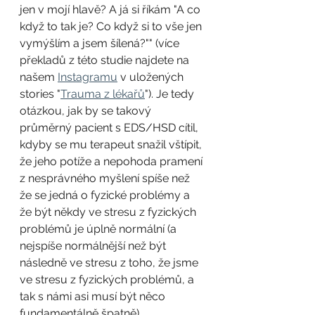
jen v mojí hlavě? A já si říkám "A co 
když to tak je? Co když si to vše jen 
vymýšlím a jsem šílená?"" (více 
překladů z této studie najdete na 
našem 
Instagramu
 v uložených 
stories "
Trauma z lékařů
"). Je tedy 
otázkou, jak by se takový 
průměrný pacient s EDS/HSD cítil, 
kdyby se mu terapeut snažil vštípit, 
že jeho potíže a nepohoda pramení 
z nesprávného myšlení spíše než 
že se jedná o fyzické problémy a 
že být někdy ve stresu z fyzických 
problémů je úplně normální (a 
nejspíše normálnější než být 
následně ve stresu z toho, že jsme 
ve stresu z fyzických problémů, a 
tak s námi asi musí být něco 
fundamentálně špatně).