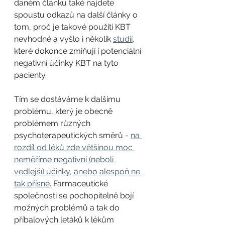
daném článku také najdete 
spoustu odkazů na další články o 
tom, proč je takové použití KBT 
nevhodné a vyšlo i několik 
studií
, 
které dokonce zmiňují i potenciální 
negativní účinky KBT na tyto 
pacienty.
Tím se dostáváme k dalšímu 
problému, který je obecně 
problémem různých 
psychoterapeutických směrů - 
na 
rozdíl od léků zde většinou moc 
neměříme negativní (neboli 
vedlejší) účinky, anebo alespoň ne 
tak přísně
. Farmaceutické 
společnosti se pochopitelně bojí 
možných problémů a tak do 
příbalových letáků k lékům 