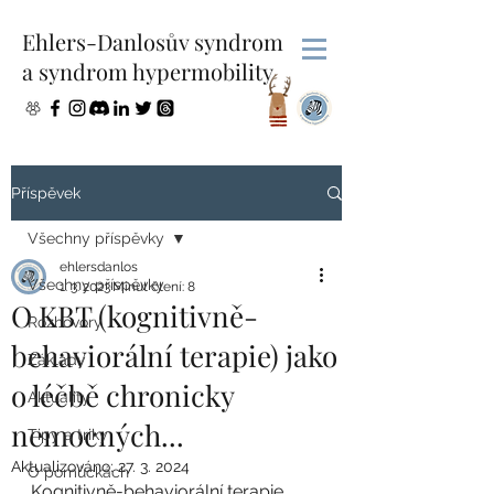
Ehlers-Danlosův syndrom
a syndrom hypermobility
Příspěvek
Všechny příspěvky
ehlersdanlos
Všechny příspěvky
1. 3. 2023
Minut čtení: 8
O KBT (kognitivně-
Rozhovory
behaviorální terapie) jako
Základy
o léčbě chronicky
Aktuality
nemocných...
Tipy a triky
Aktualizováno:
27. 3. 2024
O pomůckách
Kognitivně-behaviorální terapie 