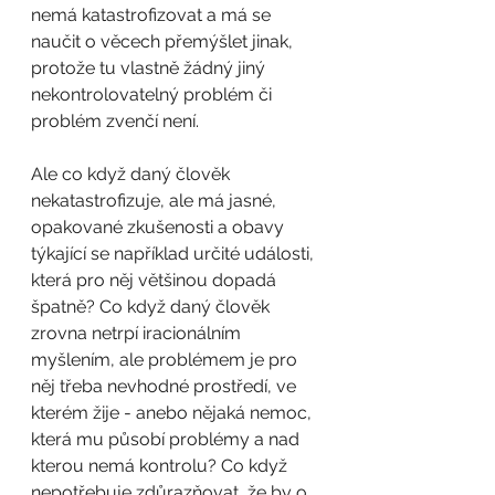
nemá katastrofizovat a má se 
naučit o věcech přemýšlet jinak, 
protože tu vlastně žádný jiný 
nekontrolovatelný problém či 
problém zvenčí není.
Ale co když daný člověk 
nekatastrofizuje, ale má jasné, 
opakované zkušenosti a obavy 
týkající se například určité události, 
která pro něj většinou dopadá 
špatně? Co když daný člověk 
zrovna netrpí iracionálním 
myšlením, ale problémem je pro 
něj třeba nevhodné prostředí, ve 
kterém žije - anebo nějaká nemoc, 
která mu působí problémy a nad 
kterou nemá kontrolu? Co když 
nepotřebuje zdůrazňovat, že by o 