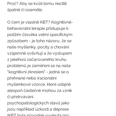
Proč? Aby se kvůli tomu necítili 
špatně či osaměle.
O čem je vlastně KBT? Kognitivně-
behaviorální terapie přistupuje k 
potížím člověka velmi specifickým 
způsobem - je toho názoru, že se 
naše myšlenky, pocity a chování 
vzájemně ovlivňují a že výstupem 
z jakéhosi začarovaného kruhu 
problémů je zaměření se na naše 
"kognitivní zkreslení" - jedná se o 
přehnané nebo iracionální 
myšlenkové vzorce, které údajně 
alespoň částečně mohou za vznik 
či přetrvávání 
psychopatologických stavů jako 
jsou například úzkosti a deprese 
(KBT byla původně vyvinuta pro 