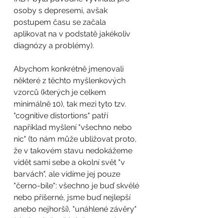
osoby s depresemi, avšak 
postupem času se začala 
aplikovat na v podstatě jakékoliv 
diagnózy a problémy). 
Abychom konkrétně jmenovali 
některé z těchto myšlenkových 
vzorců (kterých je celkem 
minimálně 10), tak mezi tyto tzv. 
"cognitive distortions" patří 
například myšlení "všechno nebo 
nic" (to nám může ubližovat proto, 
že v takovém stavu nedokážeme 
vidět sami sebe a okolní svět "v 
barvách", ale vidíme jej pouze 
"černo-bíle": všechno je buď skvělé 
nebo příšerné, jsme buď nejlepší 
anebo nejhorší), "unáhlené závěry" 