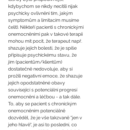
kdybychom se nikdy necítili nijak 
psychicky ovlivněni tím, jakým 
symptomům a limitacím musíme 
čelit). Někteří pacienti s chronickými 
onemocněními pak v takové terapii 
mohou mít pocit, že terapeut např. 
shazuje jejich bolesti, že je spíše 
připisuje psychickému stavu, že 
jim (pacientům/klientům) 
dostatečně nedovoluje, aby si 
prožili negativní emoce, že shazuje 
jejich opodstatněné obavy 
související s potenciální progresí 
onemocnění a léčbou - a tak dále. 
To, aby se pacient s chronickým 
onemocněním potenciálně 
dozvěděl, že je vše takzvaně "jen v 
jeho hlavě", je asi to poslední, co 