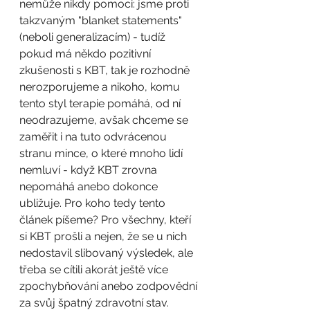
nemůže nikdy pomoci: jsme proti 
takzvaným "blanket statements" 
(neboli generalizacím) - tudíž 
pokud má někdo pozitivní 
zkušenosti s KBT, tak je rozhodně 
nerozporujeme a nikoho, komu 
tento styl terapie pomáhá, od ní 
neodrazujeme, avšak chceme se 
zaměřit i na tuto odvrácenou 
stranu mince, o které mnoho lidí 
nemluví - když KBT zrovna 
nepomáhá anebo dokonce 
ubližuje. Pro koho tedy tento 
článek píšeme? Pro všechny, kteří 
si KBT prošli a nejen, že se u nich 
nedostavil slibovaný výsledek, ale 
třeba se cítili akorát ještě více 
zpochybňování anebo zodpovědní 
za svůj špatný zdravotní stav. 