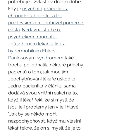
potřebuje - zvláště v dnešní době, 
kdy je 
psychologizace lidí s 
chronickou bolestí - a to 
především žen - bohužel poměrně 
častá
. 
Nedávná studie o 
psychickém traumatu 
způsobeném lékaři u lidí s 
hypermobilním Ehlers-
Danlosovým syndromem
 také 
trochu po-odhalila některé příběhy 
pacientů o tom, jak moc jim 
zpochybňování lékaře uškodilo. 
Jedna pacientka v článku sama 
dodává svou vnitřní reakci na to, 
když jí lékař řekl, že si myslí, že 
jsou její problémy jen v její hlavě: 
"Jak by se někdo mohl 
nezpochybňovat, když mu vlastní 
lékař řekne, že on si myslí, že je to 