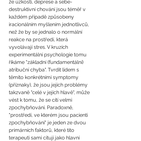
že úzkosti, deprese a sebe-
destruktivní chování jsou téměř v 
každém případě způsobeny 
iracionálním myšlením jednotlivců, 
než že by se jednalo o normální 
reakce na prostředí, která 
vyvolávají stres. V kruzích 
experimentální psychologie tomu 
říkáme "základní (fundamentální) 
atribuční chyba". Tvrdit lidem s 
těmito konkrétními symptomy 
(příznaky), že jsou jejich problémy 
takzvaně "celé v jejich hlavě", může 
vést k tomu, že se cítí velmi 
zpochybňováni. Paradoxně, 
"prostředí, ve kterém jsou pacienti 
zpochybňováni" je jeden ze dvou 
primárních faktorů, které tito 
terapeuti sami citují jako hlavní 