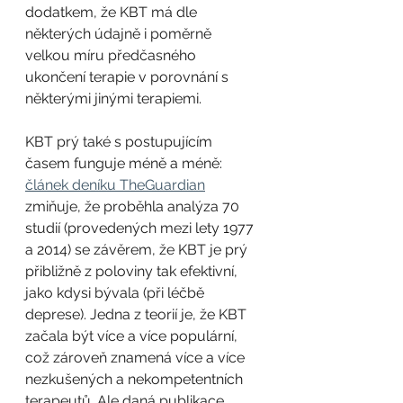
dodatkem, že KBT má dle 
některých údajně i poměrně 
velkou míru předčasného 
ukončení terapie v porovnání s 
některými jinými terapiemi.
KBT prý také s postupujícím 
časem funguje méně a méně: 
článek deníku TheGuardian
zmiňuje, že proběhla analýza 70 
studií (provedených mezi lety 1977 
a 2014) se závěrem, že KBT je prý 
přibližně z poloviny tak efektivní, 
jako kdysi bývala (při léčbě 
deprese). Jedna z teorií je, že KBT 
začala být více a více populární, 
což zároveň znamená více a více 
nezkušených a nekompetentních 
terapeutů. Ale daná publikace 