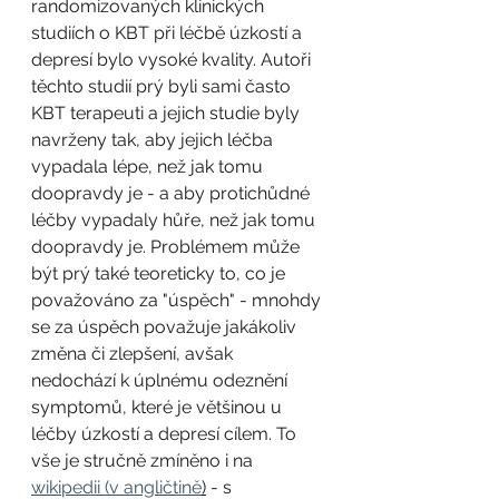
randomizovaných klinických 
studiích o KBT při léčbě úzkostí a 
depresí bylo vysoké kvality. Autoři 
těchto studií prý byli sami často 
KBT terapeuti a jejich studie byly 
navrženy tak, aby jejich léčba 
vypadala lépe, než jak tomu 
doopravdy je - a aby protichůdné 
léčby vypadaly hůře, než jak tomu 
doopravdy je. Problémem může 
být prý také teoreticky to, co je 
považováno za "úspěch" - mnohdy 
se za úspěch považuje jakákoliv 
změna či zlepšení, avšak 
nedochází k úplnému odeznění 
symptomů, které je většinou u 
léčby úzkostí a depresí cílem. To 
vše je stručně zmíněno i na 
wikipedii (v angličtině
)
 - s 