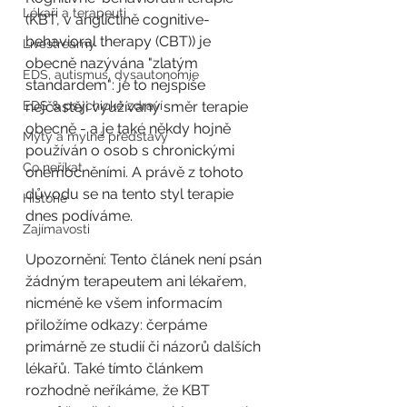
Lékaři a terapeuti
(KBT, v angličtině cognitive-
behavioral therapy (CBT)) je 
Livestreamy
obecně nazývána "zlatým 
EDS, autismus, dysautonomie
standardem": je to nejspíše 
EDS & psychické zdraví
nejčastěji využívaný směr terapie 
obecně - a je také někdy hojně 
Mýty a mylné představy
používán o osob s chronickými 
Co neříkat
onemocněními. A právě z tohoto 
důvodu se na tento styl terapie 
Historie
dnes podíváme.
Zajímavosti
Upozornění: Tento článek není psán 
žádným terapeutem ani lékařem, 
nicméně ke všem informacím 
přiložíme odkazy: čerpáme 
primárně ze studií či názorů dalších 
lékařů. Také tímto článkem 
rozhodně neříkáme, že KBT 