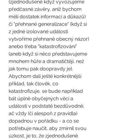
(zjednodušeně když vyvozujeme 
předčasné závěry, aniž bychom 
měli dostatek informací a důkazů) 
či "přehnané generalizace" (když si 
z jedné izolované události 
vytvoříme přehnaně obecný názor) 
anebo třeba "katastrofizování" 
(aneb když si něco představujeme 
mnohem hůře a dramatičtěji, než 
jak tomu pak doopravdy je). 
Abychom dali ještě konkrétnější 
příklad, tak člověk, co 
katastrofizuje, se bude například 
bát úplně obyčejných věcí a 
událostí v podstatě bezdůvodně, 
ač vždy (či alespoň z pravidla) 
dopadnou v pořádku - a co se 
potřebuje naučit, aby zmírnil svou 
úzkost, je to, že zjednodušeně 