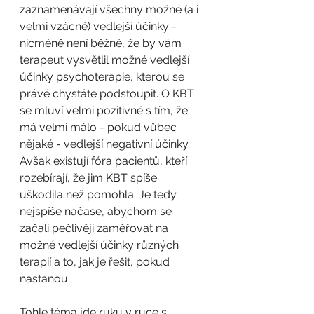
zaznamenávají všechny možné (a i 
velmi vzácné) vedlejší účinky - 
nicméně není běžné, že by vám 
terapeut vysvětlil možné vedlejší 
účinky psychoterapie, kterou se 
právě chystáte podstoupit. O KBT 
se mluví velmi pozitivně s tím, že 
má velmi málo - pokud vůbec 
nějaké - vedlejší negativní účinky. 
Avšak existují fóra pacientů, kteří 
rozebírají, že jim KBT spíše 
uškodila než pomohla. Je tedy 
nejspíše načase, abychom se 
začali pečlivěji zaměřovat na 
možné vedlejší účinky různých 
terapií a to, jak je řešit, pokud 
nastanou.
Tohle téma jde ruku v ruce s 