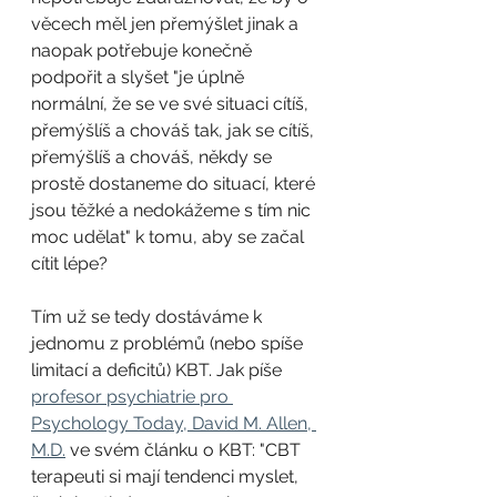
věcech měl jen přemýšlet jinak a 
naopak potřebuje konečně 
podpořit a slyšet "je úplně 
normální, že se ve své situaci cítíš, 
přemýšlíš a chováš tak, jak se cítíš, 
přemýšlíš a chováš, někdy se 
prostě dostaneme do situací, které 
jsou těžké a nedokážeme s tím nic 
moc udělat" k tomu, aby se začal 
cítit lépe?
Tím už se tedy dostáváme k 
jednomu z problémů (nebo spíše 
limitací a deficitů) KBT. Jak píše 
profesor psychiatrie pro 
Psychology Today, David M. Allen, 
M.D.
 ve svém článku o KBT: "CBT 
terapeuti si mají tendenci myslet, 