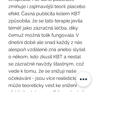
zmiňuje i zajímavější teorii: placebo 
efekt. Časná publicita kolem KBT 
způsobila, že se tato terapie jevila 
téměř jako zázračná léčba, díky 
čemuž možná tolik fungovala. V 
dnešní době ale snad každý z nás 
alespoň vzdáleně zná anebo slyšel 
o někom, kdo zkusil KBT a nestal 
se zázračně navždy šťastným, což 
vede k tomu, že se snižují naše 
očekávání - jsou více realistická. To 
může teoreticky vést ke snížení 
efektivity. Johnsen a Friborg (autoři 
zmiňované studie, kterou můžete 
nalézt v článku) se obávají, aby 
jejich publikace nevedla k dalšímu 
snížení efektivity KBT. Článek 
zmiňuje i další možná vysvětlení 