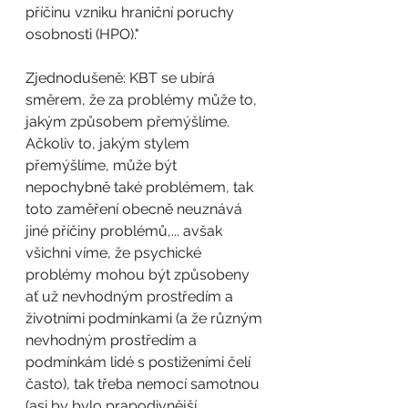
příčinu vzniku hraniční poruchy 
osobnosti (HPO)."
Zjednodušeně: KBT se ubírá 
směrem, že za problémy může to, 
jakým způsobem přemýšlíme. 
Ačkoliv to, jakým stylem 
přemýšlíme, může být 
nepochybně také problémem, tak 
toto zaměření obecně neuznává 
jiné příčiny problémů,... avšak 
všichni víme, že psychické 
problémy mohou být způsobeny 
ať už nevhodným prostředím a 
životními podmínkami (a že různým 
nevhodným prostředím a 
podmínkám lidé s postiženími čelí 
často), tak třeba nemocí samotnou 
(asi by bylo prapodivnější, 