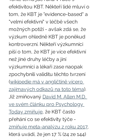
efektivitou KBT. Někteří lidé mluví o 
tom, že KBT je "evidence-based" a 
"velmi efektivní" v léčbě všech 
možných potíží - avšak zdá se, že 
výzkum ohledně KBT je poněkud 
kontroverzní. Někteří výzkumníci 
píší o tom, že KBT je více efektivní 
než jiné druhy léčby a jiní 
výzkumníci a lékaři zase naopak 
zpochybnili validitu těchto tvrzení 
(
wikipedie má v angličtině vícero 
zajímavých odkazů na toto téma
). 
Již zmiňovaný 
David M. Allen M.D. 
ve svém článku pro Psychology 
Today zmiňuje
, že KBT často 
přehání co se efektivity týče - 
zmiňuje meta-analýzu z roku 2017
, 
která uvádí, že jen 17 % (24 ze 144) 