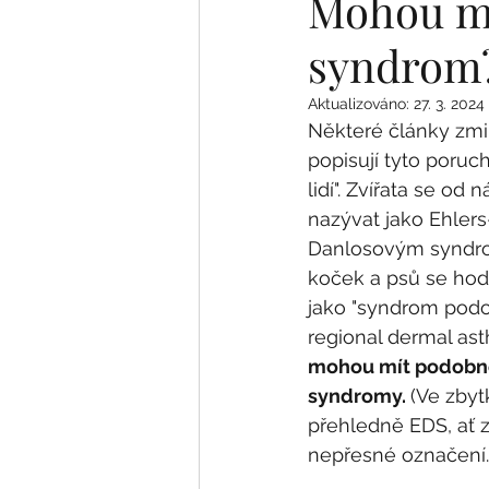
Mohou mí
syndrom
Mýty a mylné představy
Aktualizováno:
27. 3. 2024
Některé články zmiň
popisují tyto poru
lidí". Zvířata se od
nazývat jako Ehler
Danlosovým syndro
koček a psů se hod
jako "syndrom podo
regional dermal ast
mohou mít podobné č
syndromy. 
(Ve zby
přehledně EDS, ať 
nepřesné označení.