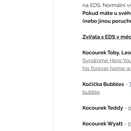
na EDS. Normální vý
Pokud máte u svéh
(nebo jinou poruchu
Zvířata s EDS v méd
Kocourek Toby, Leo
Syndrome Hero Yo
his forever home wi
Kočička Bubbles
 - 
bubble
Kocourek Teddy
 - 
Kocourek Wyatt
 - 
I