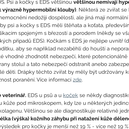
S. Psi a kočky s EDS většinou 
většinou nemívají hyp
k výrazně hypermobilní klouby)
. Některá ze zvířat se 
emocnění nedožijí dospělosti, ale jiná mají normální 
y psi a kočky s EDS měli štěňata a koťata, především
ikacím spojeným s březostí a porodem (někdy se vša
kých případů EDS). Kočkám s EDS je nejlépe uvnitř (d
dítku, aby se například nezaběhli do houští a neporani
aké vhodné zhodnotit nebezpečí, které potencionálně 
rany stolu) a tato nebezpečí odstranit anebo zabezpe
děti. Drápky těchto zvířat by měly být udržovány kr
ost poranění. Více informací 
zde
.
 veterinář.
 EDS u psů a u 
koček
 se někdy diagnostik
 kůže pod mikroskopem, kdy lze u některých jedinců
kolagenu. Většinou se ale diagnostikuje relativně j
délka (výška) kožního záhybu při natažení kůže dělen
výsledek pro kočky je menší než 19 % - více než 19 %