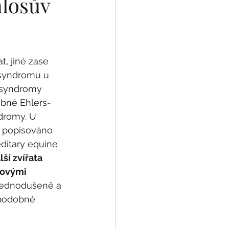
nlosův
, jiné zase 
 syndromu u 
o syndromy 
bné Ehlers-
dromy. U 
e popisováno 
ditary equine 
ší zvířata 
sovými 
jednodušeně a 
ěpodobně 