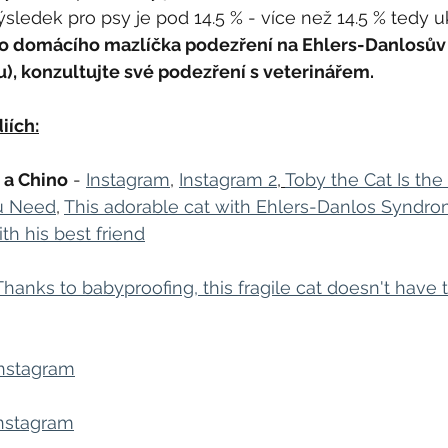
sledek pro psy je pod 14.5 % - více než 14.5 % tedy u
o domácího mazlíčka podezření na Ehlers-Danlosův
), konzultujte své podezření s veterinářem.
iích:
 a Chino
 - 
Instagram
, 
Instagram 2
, 
Toby the Cat Is the
u Need
, 
This adorable cat with Ehlers-Danlos Syndro
th his best friend
Thanks to babyproofing, this fragile cat doesn't have to
Instagram
nstagram