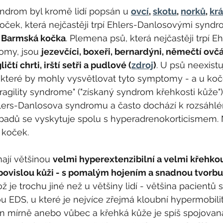
ndrom byl kromě lidí popsán u 
ovcí
, 
skotu
, 
norků
, 
krá
oček, která nejčastěji trpí Ehlers-Danlosovými syndro
a Barmská kočka
. Plemena psů, která nejčastěji trpí Eh
my, jsou 
jezevčíci, boxeři, bernardýni, němečtí ovčác
čtí chrti, irští setři a pudlové (
zdroj
)
. U psů neexistu
které by mohly vysvětlovat tyto symptomy - a u koče
fragility syndrome" ("získaný syndrom křehkosti kůže")
hlers-Danlosova syndromu a často dochází k rozsáhlé
řípadů se vyskytuje spolu s hyperadrenokorticismem
 koček.
ají většinou 
velmi hyperextenzibilní a velmi křehkou
o povislou kůži - s pomalým hojením a snadnou tvorbu
ož je trochu jiné než u většiny lidí - většina pacientů s
 EDS, u které je nejvíce zřejmá kloubní hypermobilit
en mírně anebo vůbec a křehká kůže je spíš spojovan