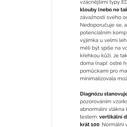
vzácnějšími typy ED
klouby (nebo ne ta
závažnosti svého on
Nedoporučuje se, ab
potenciálním kompl
výjimka u velmi leh
měli být spíše na vo
křehkou kůži. Je t
doma (např. ostré h
pomůckami pro malé 
minimalizovala možn
Diagnózu stanovuje
pozorováním vzorku
abnormální vlákna 
testem: 
vertikální 
krát 100
. Normální 