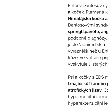
Ehlers-Danlosův sy
a 
koček
. Plemena k
Himalájská kočka 
Danlosovými syndro
špringlšpanělé, angli
podobné diagnózy, 
ještě "aquired skin 
výraznější než u E
kůže. Ve většině p
vyskytuje u starých
Psi a kočky s EDS m
trhající kůži aneb
atrofických jizev
. C
hypermobilní formou
hyperextenzibilní j