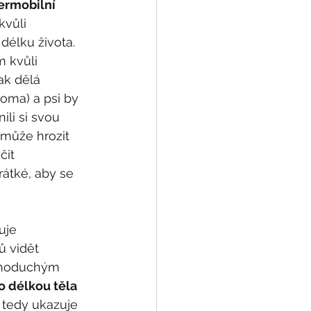
ermobilní 
kvůli 
délku života. 
 kvůli 
k dělá 
oma) a psi by 
li si svou 
může hrozit 
čit 
átké, aby se 
uje 
 vidět 
ednoduchým 
o délkou těla 
 tedy ukazuje 