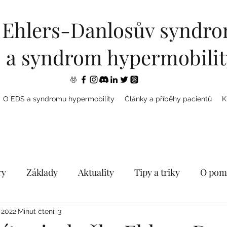
Ehlers-Danlosův syndr
a syndrom hypermobilit
O EDS a syndromu hypermobility
Články a příběhy pacientů
K
ry
Základy
Aktuality
Tipy a triky
O pom
treamy
EDS, autismus, dysautonomie
EDS & ps
. 2022
Minut čtení: 3