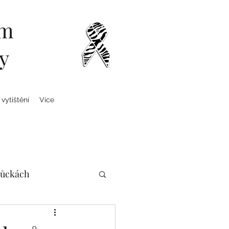
om
y
 vytištění
Více
ůckách
ychické zdraví