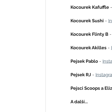
Kocourek Kafuffle
 -
Kocourek Sushi
 - 
I
Kocourek Flinty B
 -
Kocourek Akilles
 - 
Pejsek Pablo
 - 
Inst
Pejsek RJ
 - 
Instagr
Pejsci Scoops a Eli
A další...