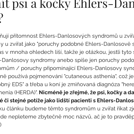
t psi a kočky Ehlers-Da
?
Co neříkat
Historie
Zajímavosti
ují přítomnost Ehlers-Danlosových syndromů u zvířat
chy u zvířat jako "poruchy podobné Ehlers-Danlosově
 nás v mnoha ohledech liší, takže je otázkou, jestli tyt
s-Danlosovy syndromy anebo spíše jen poruchy podo
mům / poruchy připomínající Ehlers-Danlosovy syn
ně používá pojmenování "cutaneous asthenia", což j
bný EDS" a třeba u koní je zmiňovaná diagnóza "here
henia (HERDA)". 
Nicméně je zřejmé, že psi, kočky a dal
i stejné potíže jako lidští pacienti s Ehlers-Danlo
tku článku budeme těmto syndromům u zvířat říkat z
zde nepleteme zbytečně moc názvů, ač je to pravd
)