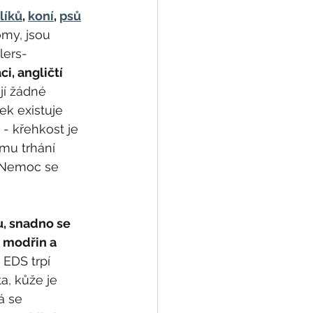
líků
, 
koní
, 
psů
my, jsou 
lers-
i, angličtí 
jí žádné 
k existuje 
 - křehkost je 
mu trhání 
. Nemoc se 
, snadno se 
 modřin a 
 EDS trpí 
a, kůže je 
á se 