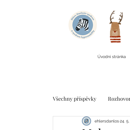
Úvodní stránka
Všechny příspěvky
Rozhovo
Lékaři a terapeuti
Lives
ehlersdanlos
24. 5