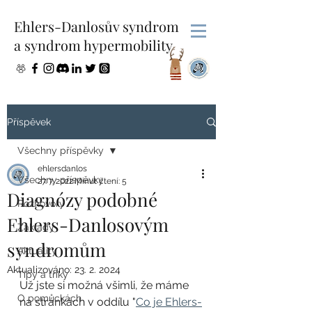
Ehlers-Danlosův syndrom
a syndrom hypermobility
Příspěvek
Všechny příspěvky
ehlersdanlos
Všechny příspěvky
27. 7. 2022
Minut čtení: 5
Diagnózy podobné
Rozhovory
Ehlers-Danlosovým
Základy
syndromům
Aktuality
Aktualizováno:
23. 2. 2024
Tipy a triky
Už jste si možná všimli, že máme 
O pomůckách
na stránkách v oddílu "
Co je Ehlers-