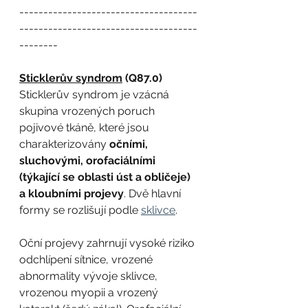
-------------------------------------
-------------------------------------
--------
Sticklerův syndrom
 (Q87.0)
Sticklerův syndrom je vzácná 
skupina vrozených poruch 
pojivové tkáně, které jsou 
charakterizovány 
očními, 
sluchovými, orofaciálními 
(týkající se oblasti úst a obličeje) 
a kloubními projevy
. Dvě hlavní 
formy se rozlišují podle 
sklivce
.
Oční projevy zahrnují vysoké riziko 
odchlípení sítnice, vrozené 
abnormality vývoje sklivce, 
vrozenou myopii a vrozený 