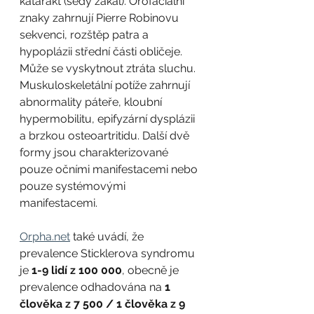
katarakt (šedý zákal). Orofaciální 
znaky zahrnují Pierre Robinovu 
sekvenci, rozštěp patra a 
hypoplázii střední části obličeje. 
Může se vyskytnout ztráta sluchu. 
Muskuloskeletální potíže zahrnují 
abnormality páteře, kloubní 
hypermobilitu, epifyzární dysplázii 
a brzkou osteoartritidu. Další dvě 
formy jsou charakterizované 
pouze očními manifestacemi nebo 
pouze systémovými 
manifestacemi.
Orpha.net
 také uvádí, že 
prevalence Sticklerova syndromu 
je 
1-9 lidí z 100 000
, obecně je 
prevalence odhadována na 
1 
člověka z 7 500 / 1 člověka z 9 