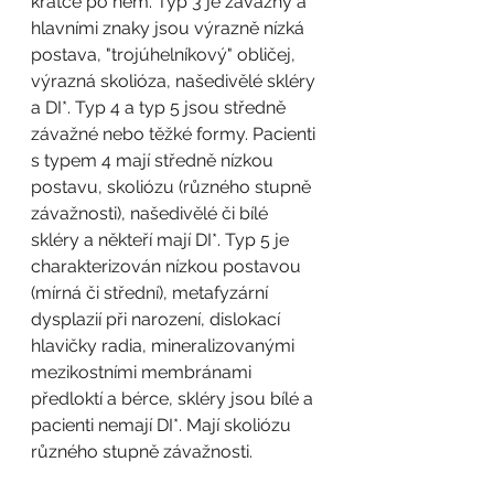
krátce po něm. Typ 3 je závažný a 
hlavními znaky jsou výrazně nízká 
postava, "trojúhelníkový" obličej, 
výrazná skolióza, našedivělé skléry 
a DI*. Typ 4 a typ 5 jsou středně 
závažné nebo těžké formy. Pacienti 
s typem 4 mají středně nízkou 
postavu, skoliózu (různého stupně 
závažnosti), našedivělé či bílé 
skléry a někteří mají DI*. Typ 5 je 
charakterizován nízkou postavou 
(mírná či střední), metafyzární 
dysplazií při narození, dislokací 
hlavičky radia, mineralizovanými 
mezikostními membránami 
předloktí a bérce, skléry jsou bílé a 
pacienti nemají DI*. Mají skoliózu 
různého stupně závažnosti.