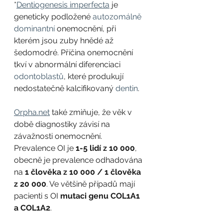
*
Dentiogenesis imperfecta
 je 
geneticky podložené 
autozomálně 
dominantní
 onemocnění, při 
kterém jsou zuby hnědé až 
šedomodré. Příčina onemocnění 
tkví v abnormální diferenciaci 
odontoblastů
, které produkují 
nedostatečně kalcifikovaný 
dentin
.
Orpha.net
 také zmiňuje, že věk v 
době diagnostiky závisí na 
závažnosti onemocnění. 
Prevalence OI je 
1-5 lidí z 10 000
, 
obecně je prevalence odhadována 
na 
1 člověka z 10 000 / 1 člověka 
z 20 000
. Ve většině případů mají 
pacienti s OI 
mutaci genu COL1A1 
a COL1A2
. 