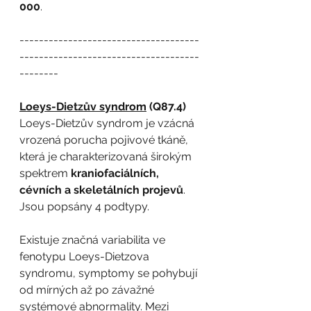
000
.
-------------------------------------
-------------------------------------
--------
Loeys-Dietzův syndrom
 (Q87.4)
Loeys-Dietzův syndrom je vzácná 
vrozená porucha pojivové tkáně, 
která je charakterizovaná širokým 
spektrem 
kraniofaciálních, 
cévních a skeletálních projevů
. 
Jsou popsány 4 podtypy. 
Existuje značná variabilita ve 
fenotypu Loeys-Dietzova 
syndromu, symptomy se pohybují 
od mírných až po závažné 
systémové abnormality. Mezi 