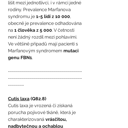
lišit mezi jednotlivci, i v rámci jedné 
rodiny. Prevalence Marfanova 
syndromu je 
1-5 lidí z 10 000
, 
obecně je prevalence odhadována 
na 
1 člověka z 5 000
. V četnosti 
není žádný rozdíl mezi pohlavími. 
Ve většině případů mají pacienti s 
Marfanovým syndromem 
mutaci 
genu FBN1
. 
-------------------------------------
-------------------------------------
--------
Cutis laxa
 (Q82.8)
Cutis laxa je vrozená či získaná 
porucha pojivové tkáně, která je 
charakterizovaná 
vrásčitou, 
nadbytečnou a ochablou 