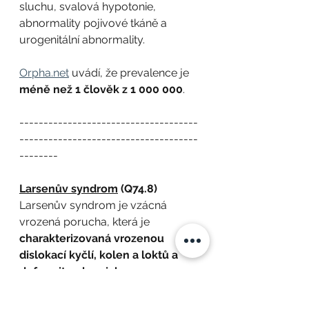
sluchu, svalová hypotonie, 
abnormality pojivové tkáně a 
urogenitální abnormality.
Orpha.net
 uvádí, že prevalence je 
méně než 1 člověk z 1 000 000
.
-------------------------------------
-------------------------------------
--------
Larsenův syndrom
 (Q74.8)
Larsenův syndrom je vzácná 
vrozená porucha, která je 
charakterizovaná vrozenou 
dislokací kyčlí, kolen a loktů a 
deformit nohou jako pes 
equinovarus congenitus (PEC)
. 
Další časté projevy zahrnují 