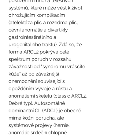
postižením mnoha tělesných 
systémů, které může vést k život 
ohrožujícím komplikacím 
(atelektáza plic a rozedma plic, 
cévní anomálie a divertikly 
gastrointestinálního a 
urogenitálního traktu). Zdá se, že 
forma ARCL2 pokrývá celé 
spektrum poruch v rozsahu 
závažnosti od "syndromu vrásčité 
kůže" až po závažnější 
onemocnění související s 
opožděním vývoje a růstu a 
anomáliemi skeletu (classic ARCL2, 
Debré typ). Autosomálně 
dominantní CL (ADCL) je obecně 
mírná kožní porucha, ale 
systémové projevy (hernie, 
anomálie srdeční chlopně. 