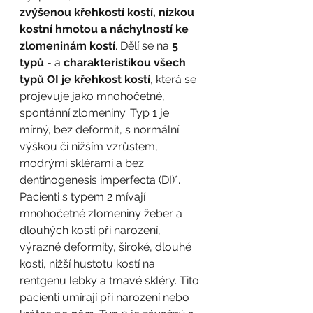
zvýšenou křehkostí kostí, nízkou 
kostní hmotou a náchylností ke 
zlomeninám kostí
. Dělí se na 
5 
typů
 - a 
charakteristikou všech 
typů OI je křehkost kostí
, která se 
projevuje jako mnohočetné, 
spontánní zlomeniny. Typ 1 je 
mírný, bez deformit, s normální 
výškou či nižším vzrůstem, 
modrými sklérami a bez 
dentinogenesis imperfecta (DI)*. 
Pacienti s typem 2 mívají 
mnohočetné zlomeniny žeber a 
dlouhých kostí při narození, 
výrazné deformity, široké, dlouhé 
kosti, nižší hustotu kostí na 
rentgenu lebky a tmavé skléry. Tito 
pacienti umírají při narození nebo 