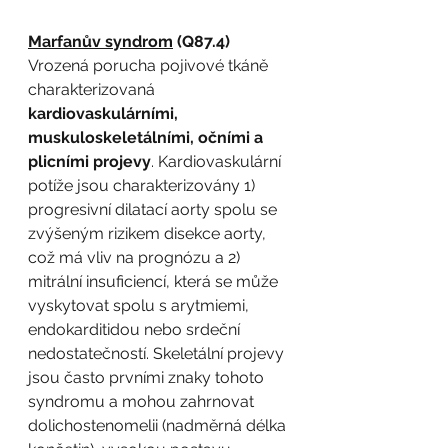
Marfanův syndrom
 (Q87.4)
Vrozená porucha pojivové tkáně 
charakterizovaná 
kardiovaskulárními, 
muskuloskeletálními, očními a 
plicními projevy
. Kardiovaskulární 
potíže jsou charakterizovány 1) 
progresivní dilatací aorty spolu se 
zvýšeným rizikem disekce aorty, 
což má vliv na prognózu a 2) 
mitrální insuficiencí, která se může 
vyskytovat spolu s arytmiemi, 
endokarditidou nebo srdeční 
nedostatečností. Skeletální projevy 
jsou často prvními znaky tohoto 
syndromu a mohou zahrnovat 
dolichostenomelii (nadměrná délka 