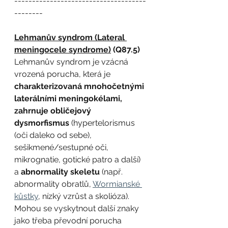
-------------------------------------
--------
Lehmanův syndrom (Lateral 
meningocele syndrome)
 (Q87.5)
Lehmanův syndrom je vzácná 
vrozená porucha, která je 
charakterizovaná mnohočetnými 
laterálními meningokélami, 
zahrnuje obličejový 
dysmorfismus
 (hypertelorismus 
(oči daleko od sebe), 
sešikmené/sestupné oči, 
mikrognatie, gotické patro a další) 
a 
abnormality skeletu
 (např. 
abnormality obratlů, 
Wormianské 
kůstky
, nízký vzrůst a skolióza). 
Mohou se vyskytnout další znaky 
jako třeba převodní porucha 