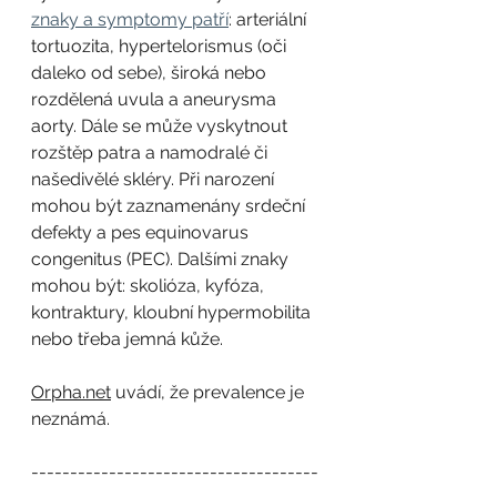
znaky a symptomy patří
: arteriální 
tortuozita, hypertelorismus (oči 
daleko od sebe), široká nebo 
rozdělená uvula a aneurysma 
aorty. Dále se může vyskytnout 
rozštěp patra a namodralé či 
našedivělé skléry. Při narození 
mohou být zaznamenány srdeční 
defekty a pes equinovarus 
congenitus (PEC). Dalšími znaky 
mohou být: skolióza, kyfóza, 
kontraktury, kloubní hypermobilita 
nebo třeba jemná kůže.
Orpha.net
 uvádí, že prevalence je 
neznámá.
-------------------------------------