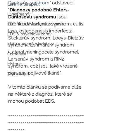
Danlosův syndrom
" odstavec: 
Lékaři a terapeuti
"
Diagnózy podobné Ehlers-
Livestreamy
Danlosovu syndromu
 jsou 
například Marfanův syndrom, cutis 
EDS, autismus, dysautonomie
laxa, osteogenesis imperfecta, 
EDS & psychické zdraví
Sticklerův syndrom, Loeys-Dietzův 
Mýty a mylné představy
syndrom, Lehmanův syndrom 
(Lateral meningocele syndrome), 
Co neříkat
Larsenův syndrom a RIN2 
Historie
syndrom, což jsou také vrozené 
poruchy pojivové tkáně.".
Zajímavosti
V tomto článku se podíváme blíže 
na některé z diagnóz, které se 
mohou podobat EDS.
-------------------------------------
-------------------------------------
--------