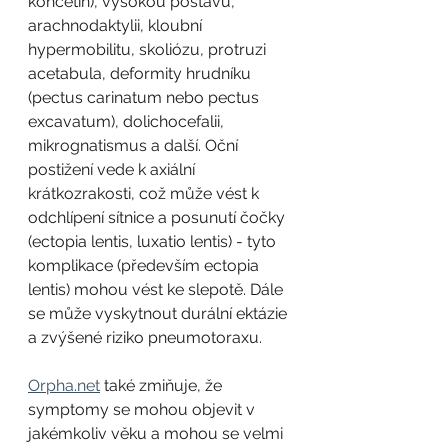
končetin), vysokou postavu, 
arachnodaktylii, kloubní 
hypermobilitu, skoliózu, protruzi 
acetabula, deformity hrudníku 
(pectus carinatum nebo pectus 
excavatum), dolichocefalii, 
mikrognatismus a další. Oční 
postižení vede k axiální 
krátkozrakosti, což může vést k 
odchlípení sítnice a posunutí čočky 
(ectopia lentis, luxatio lentis) - tyto 
komplikace (především ectopia 
lentis) mohou vést ke slepotě. Dále 
se může vyskytnout durální ektázie 
a zvýšené riziko pneumotoraxu. 
Orpha.net
 také zmiňuje, že 
symptomy se mohou objevit v 
jakémkoliv věku a mohou se velmi 