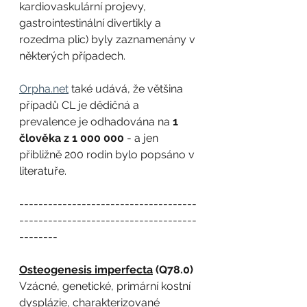
kardiovaskulární projevy, 
gastrointestinální divertikly a 
rozedma plic) byly zaznamenány v 
některých případech.
Orpha.net
 také udává, že většina 
případů CL je dědičná a 
prevalence je odhadována na 
1 
člověka z 1 000 000
 - a jen 
přibližně 200 rodin bylo popsáno v 
literatuře.
-------------------------------------
-------------------------------------
--------
Osteogenesis imperfecta
 (Q78.0)
Vzácné, genetické, primární kostní 
dysplázie, charakterizované 